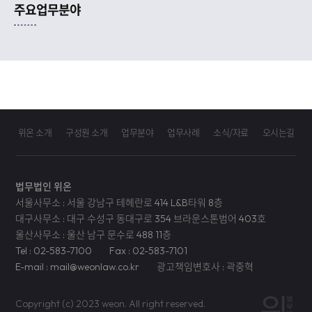
주요업무분야
위온 소개
구성원 소개
업무분야
업무사례
소식/자료
오시는길
법무법인 위온
서울사무소 : 서울 강남구 테헤란로 414 L&B타워 8층
대구사무소 : 대구 수성구 동대구로 354 브라운스톤범어 403호
울산사무소 : 울산 남구 문수로 488 11층
Tel : 02-583-7100
Fax : 02-583-7101
E-mail : mail@weonlaw.co.kr
광고책임변호사 : 곽중혁
Copyright (c) 2023 weon. All right reserved.