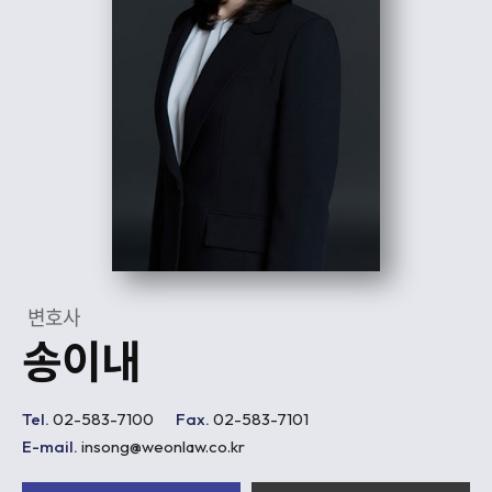
변호사
송이내
Tel.
02-583-7100
Fax.
02-583-7101
E-mail.
insong@weonlaw.co.kr