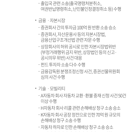
출입국 관련 소송(출국명령처분취소,
여권반납명령취소, 난민불인정결정취소 등) 수행
금융ㆍ자본시장
증권회사 간의 투자금 100억 원 반환 소송 승소
증권회사, 자산운용사 등의 자본시장법,
금융산업구조개선법 관련 자문 수행
상장회사의 허위 공시로 인한 자본시장법위반
(부정거래행위 금지 위반, 상장법인 등의 신고·
공시의무 위반) 사건 대응
펀드 투자자 소송 다수 수행
금융감독원 분쟁조정신청 사건, 증권선물위원회
심의 사건 수행
기술ㆍ모빌리티
A자동차 회사 자동차 교환·환불 중재 신청 사건 50건
이상 수행
H자동차 회사 리콜 관련 손해배상 청구 소송 승소
K자동차 회사 공장 정전으로 인한 70억 원 규모의
손해배상 청구 소송 수행
자동차 하자로 인한 손해배상 청구 소송 승소