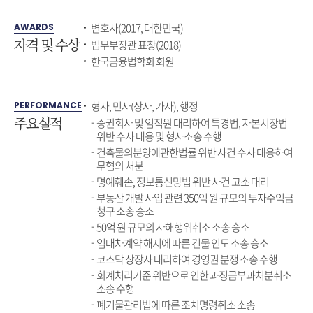
변호사(2017, 대한민국)
AWARDS
자격 및 수상
법무부장관 표창(2018)
한국금융법학회 회원
형사, 민사(상사, 가사), 행정
PERFORMANCE
주요실적
증권회사 및 임직원 대리하여 특경법, 자본시장법
위반 수사 대응 및 형사소송 수행
건축물의분양에관한법률 위반 사건 수사 대응하여
무혐의 처분
명예훼손, 정보통신망법 위반 사건 고소 대리
부동산 개발 사업 관련 350억 원 규모의 투자수익금
청구 소송 승소
50억 원 규모의 사해행위취소 소송 승소
임대차계약 해지에 따른 건물 인도 소송 승소
코스닥 상장사 대리하여 경영권 분쟁 소송 수행
회계처리기준 위반으로 인한 과징금부과처분취소
소송 수행
폐기물관리법에 따른 조치명령취소 소송