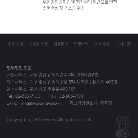
부정경쟁방지법 및 저작권법 위반으로 인한
손해배상 청구 소송 수행
위온 소개
구성원 소개
업무분야
업무사례
소식/자료
오시는길
법무법인 위온
서울사무소 : 서울 강남구 테헤란로 414 L&B타워 8층
대구사무소 : 대구 수성구 동대구로 354 브라운스톤범어 403호
울산사무소 : 울산 남구 문수로 488 11층
Tel : 02-583-7100
Fax : 02-583-7101
E-mail : mail@weonlaw.co.kr
광고책임변호사 : 곽중혁
Copyright (c) 2023 weon. All right reserved.