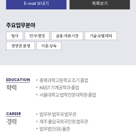
E-mail 보내기
목록보기
주요업무분야
형사
민사∙행정
금융∙자본시장
기술∙모빌리티
경영권 분쟁
이혼∙상속
충북과학고등학교 조기 졸업
EDUCATION
학력
KAIST 기계공학과 졸업
서울대학교 법학전문대학원 졸업
법무부 법무과 법무관
CAREER
경력
제주 출입국외국인청 법무관
법무법인(유) 율촌