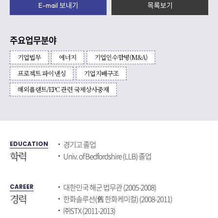
E-mail 보내기
목록보기
주요업무분야
기업법무
에너지
기업인수합병(M&A)
프로젝트 파이낸싱
기업지배구조
해외플랜트/EPC 관련 국제상사중재
경기고 졸업
EDUCATION
학력
Univ. of Bedfordshire (LLB) 졸업
대한민국 해군 법무관 (2005-2008)
CAREER
경력
한화솔루션(舊 한화케미컬) (2008-2011)
㈜STX (2011-2013)