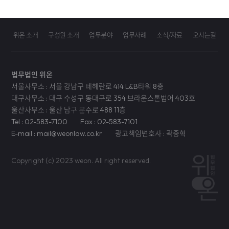
위온 소개
구성원 소개
업무분야
업무사례
소식/자료
오시는길
법무법인 위온
서울사무소 : 서울 강남구 테헤란로 414 L&B타워 8층
대구사무소 : 대구 수성구 동대구로 354 브라운스톤범어 403호
울산사무소 : 울산 남구 문수로 488 11층
Tel : 02-583-7100
Fax : 02-583-7101
E-mail : mail@weonlaw.co.kr
광고책임변호사 : 곽중혁
Copyright (c) 2023 weon. All right reserved.