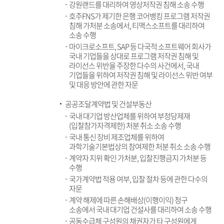
강원랜드를 대리하여 영상저작권 침해 소송 수행
호주FNS가 제기한 은행 코어뱅킹 프로그램 저작권
침해 가처분 소송에서, 티맥스소프트를 대리하여
소송 수행
마이크로소프트, SAP 등 다국적 소프트웨어 회사가
국내 기업들을 상대로 프로그램 저작권 침해 및
라이선스 위반을 주장한 다수의 사건에서, 국내
기업들을 위하여 저작권 침해 및 라이선스 위반 여부
및 대응 방안에 관한 자문
공공조달계약법 및 건설부동산
국내 대기업 방산업체를 위하여 부정당제재
(입찰참가자격제한) 처분 취소 소송 수행
국내 통신 장비 제조업체를 위하여
과학기술기본법상의 참여제한 처분 취소 소송 수행
계약자 지위 확인 가처분, 입찰진행금지 가처분 등
수행
국가계약법 적용 여부, 입찰 절차 등에 관한 다수의
자문
계약 해제에 따른 손해배상(이행이익) 청구
소송에서 국내 대기업 건설사를 대리하여 소송 수행
공동수급체 구성원의 채권자가 타 구성원에게