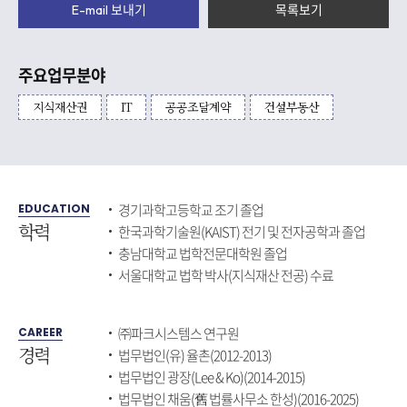
E-mail 보내기
목록보기
주요업무분야
지식재산권
IT
공공조달계약
건설부동산
경기과학고등학교 조기 졸업
EDUCATION
학력
한국과학기술원(KAIST) 전기 및 전자공학과 졸업
충남대학교 법학전문대학원 졸업
서울대학교 법학 박사(지식재산 전공) 수료
㈜파크시스템스 연구원
CAREER
경력
법무법인(유) 율촌(2012-2013)
법무법인 광장(Lee & Ko)(2014-2015)
법무법인 채움(舊 법률사무소 한성)(2016-2025)