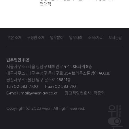
연대책
위온 소개
구성원 소개
업무분야
업무사례
소식/자료
오시는길
법무법인 위온
서울사무소 : 서울 강남구 테헤란로 414 L&B타워 8층
대구사무소 : 대구 수성구 동대구로 354 브라운스톤범어 403호
울산사무소 : 울산 남구 문수로 488 11층
Tel : 02-583-7100
Fax : 02-583-7101
E-mail : mail@weonlaw.co.kr
광고책임변호사 : 곽중혁
Copyright (c) 2023 weon. All right reserved.