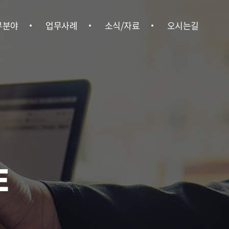
무분야
업무사례
소식/자료
오시는길
형사
업무사례
위온소식
오시는길
ㆍ행정
언론보도
ㆍ상속
뉴스레터
ㆍ부동산
법률정보
경영권 분쟁
E
업법무
ㆍ중대재해
사노무