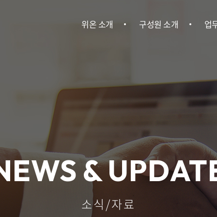
위온 소개
구성원 소개
업
위온 소개
구성원 소개
민사
이혼
건설
회사소송ㆍ
NEWS & UPDAT
기
산업안전
소식/자료
인