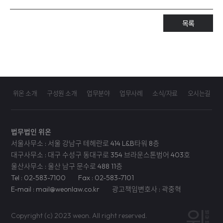
목록
위온 소개
구성원 소개
업무분야
업무사례
소식/자료
오시는길
법무법인 위온
서울사무소 : 서울 강남구 테헤란로 414 L&B타워 8층
대구사무소 : 대구 수성구 동대구로 354 브라운스톤범어 403호
울산사무소 : 울산 남구 문수로 488 11층
Tel : 02-583-7100
Fax : 02-583-7101
E-mail : mail@weonlaw.co.kr
광고책임변호사 : 곽중혁
Copyright (c) 2023 weon. All right reserved.