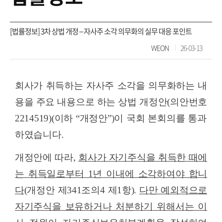
[법률정보] 3차 상법 개정 – 자사주 소각 의무화의 실무 대응 포인트
WEON
26-03-13
회사가 취득하는 자사주 소각을 의무화하는 내
용을 주요 내용으로 하는 상법 개정안
(
의안번호
2214519)(
이하
“
개정안
”)
이 국회 본회의를 통과
하였습니다
.
개정안에 따라
,
회사가 자기주식을 취득한 때에
는 취득일로부터
1
년 이내에 소각하여야 합니
다
(
개정안 제
341
조의
4
제
1
항
).
다만 예외적으로
자기주식을 보유하거나 처분하기 위해서는 이