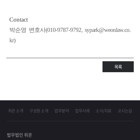
Contact
박순영 변호사(010-9787-9792, sypark@weonlaw.co.
kr)
목록
위온 소개
구성원 소개
업무분야
업무사례
소식/자료
오시는길
법무법인 위온