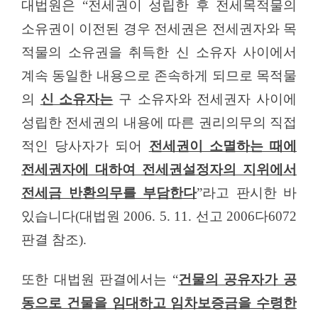
대법원은
“
전세권이 성립한 후 전세목적물의
소유권이 이전된 경우 전세권은 전세권자와 목
적물의 소유권을 취득한 신 소유자 사이에서
계속 동일한 내용으로 존속하게 되므로 목적물
의
신 소유자는
구 소유자와 전세권자 사이에
성립한 전세권의 내용에 따른 권리의무의 직접
적인 당사자가 되어
전세권이 소멸하는 때에
전세권자에 대하여 전세권설정자의 지위에서
전세금 반환의무를 부담한다
”
라고 판시한 바
있습니다
(
대법원
2006. 5. 11.
선고
2006
다
6072
판결 참조
).
또한 대법원 판결에서는
“
건물의 공유자가 공
동으로 건물을 임대하고 임차보증금을 수령한