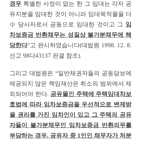
경우
특별한 사정이 없는 한 그 임대는 각자 공
유지분을 임대한 것이 아니라 임대목적물을 다
수 당사자로서 공동으로 임대한 것이고 그
임
차보증금 반환채무는 성질상 불가분채무에 해
당한다
”
고 판시하였습니다
(
대법원
1998. 12. 8.
선고
98
다
43137
판결 참조
).
그리고 대법원은
“
일반채권자들의 공동담보에
제공되지 않은 책임재산은 취소의 범위에서 제
외되어야 한다
.
공유물인 주택에 주택임대차보
호법에 따라 임차보증금을 우선적으로 변제받
을 권리를 가진 임차인이 있고 그 주택의 공유
자들이 불가분채무인 임차보증금 반환의무를
부담하는 경우
,
공유자 중
1
인인 채무자가 처분