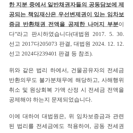
한 지분 중에서 일반채권자들의 공동담보에 제
공되는 책임재산은 우선변제권이 있는 임차보
증금 반환채권 전액을 공제한 나머지 부분
이
다
”
라고 판시하였습니다
(
대법원
2017. 5. 30.
선고
2017
다
205073
판결
,
대법원
2024. 12. 12.
선고
2024
다
239401
판결 등 참조
).
위와 같은 법리 하에서
,
건물공유자의 전세금
반환의무도 불가분채무에 해당하고
,
사해행위
취소 및 원상회복 가액 산정 시 전세금 전액을
공제해야 하는지 문제되었습니다
.
이에 대하여 대법원은
,
위 임차보증금과 관련
된 법리를 전세금에도 적용하여
,
공동 전세권