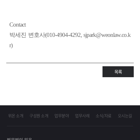
Contact
박세진 변호사(010-4904-4292, sjpark@weonlaw.co.k
r)
목록
위온 소개
구성원 소개
업무분야
업무사례
소식/자료
오시는길