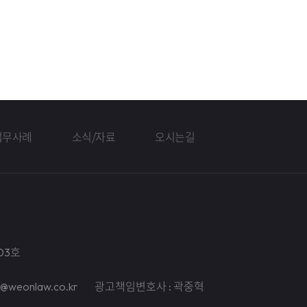
업무사례
소식/자료
오시는길
03호
il@weonlaw.co.kr
광고책임변호사 : 곽중혁