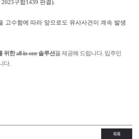
2023
구합
1439
판결
).
을 고수함에 따라 앞으로도 유사사건이 계속 발생
를 위한
all-in-one
솔루션
을 제공해 드립니다
.
입주민
니다
.
목록