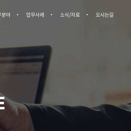
무분야
업무사례
소식/자료
오시는길
형사
업무사례
위온소식
오시는길
ㆍ행정
언론보도
ㆍ상속
뉴스레터
ㆍ부동산
법률정보
경영권 분쟁
E
업법무
ㆍ중대재해
사노무