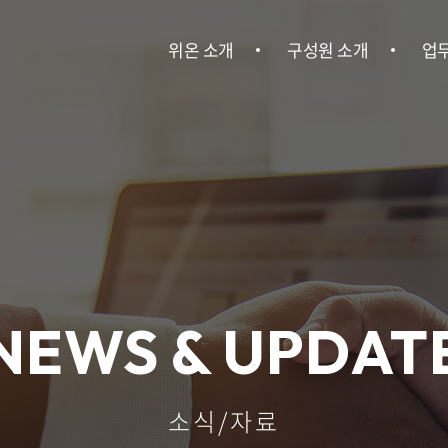
위온 소개
구성원 소개
업
위온 소개
구성원 소개
민사
이혼
건설
회사소송ㆍ
NEWS & UPDAT
기
산업안전
소식/자료
인