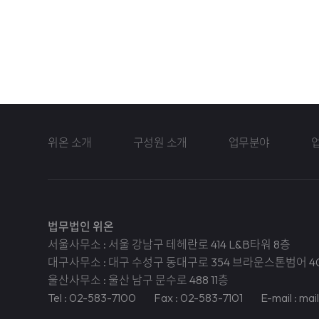
위온 소개
구성원 소개
업무분야
법무법인 위온
서울사무소 : 서울 강남구 테헤란로 414 L&B타워 8층
대구사무소 : 대구 수성구 동대구로 354 브라운스톤범어 4
울산사무소 : 울산 남구 문수로 488 11층
Tel : 02-583-7100
Fax : 02-583-7101
E-mail : ma