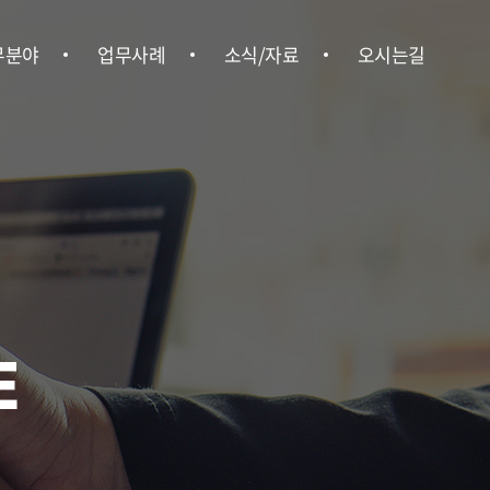
무분야
업무사례
소식/자료
오시는길
형사
업무사례
위온소식
오시는길
ㆍ행정
언론보도
ㆍ상속
뉴스레터
ㆍ부동산
법률정보
경영권 분쟁
E
업법무
ㆍ중대재해
사노무