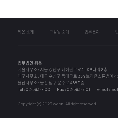
위온 소개
구성원 소개
업무분야
법무법인 위온
서울사무소 : 서울 강남구 테헤란로 414 L&B타워 8층
대구사무소 : 대구 수성구 동대구로 354 브라운스톤범어 4
울산사무소 : 울산 남구 문수로 488 11층
Tel : 02-583-7100
Fax : 02-583-7101
E-mail : ma
Copyright (c) 2023 weon. All right reserved.