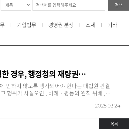
검색
무
기업법무
경영권 분쟁
조세
기타
청한 경우, 행정청의 재량권…
약에 반하지 않도록 행사되어야 한다는 대법원 판결
2025.03.24
목록