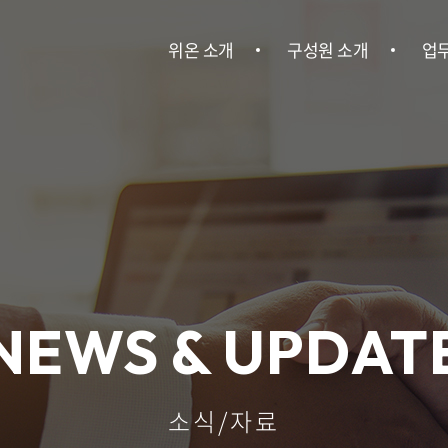
위온 소개
구성원 소개
업
위온 소개
구성원 소개
민사
이혼
건설
회사소송ㆍ
NEWS & UPDAT
기
산업안전
소식/자료
인