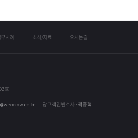
업무사례
소식/자료
오시는길
03호
il@weonlaw.co.kr
광고책임변호사 : 곽중혁