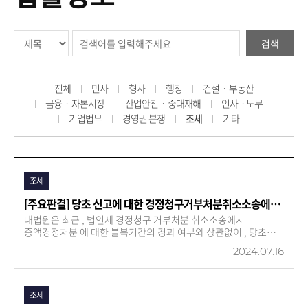
검색
전체
민사
형사
행정
건설ㆍ 부동산
금융ㆍ 자본시장
산업안전ㆍ 중대재해
인사ㆍ노무
기업법무
경영권 분쟁
조세
기타
조세
[주요판결] 당초 신고에 대한 경정청구거부처분취소소송에서 불복기간이 도과된 증액경정처분의 위법사유를 주장할 …
대법원은 최근 , 법인세 경정청구 거부처분 취소소송에서
증액경정처분 에 대한 불복기간의 경과 여부와 상관없이 , 당초
신고에 대한 과다신고 사유뿐만 아니라 증액경정사유도 함께
2024.07.16
주장하여 다툴 수 있다 고 판단하였습니다 . 원고는 중국 소재
자회사가 지급한 배당금에 대하여 간주외국 납부세액을 공제하여
법인세…
조세