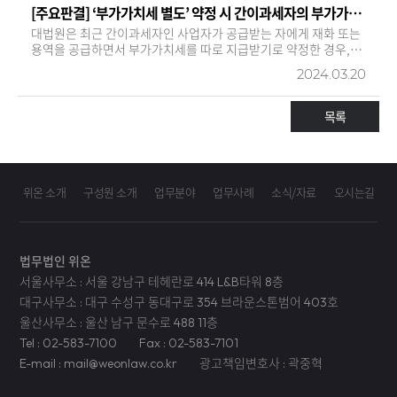
[주요판결] ‘부가가치세 별도’ 약정 시 간이과세자의 부가가치세 청구액에 관한 대법원 판결
대법원은 최근 간이과세자인 사업자가 공급받는 자에게 재화 또는
용역을 공급하면서 부가가치세를 따로 지급받기로 약정한 경우,
별도의 명시적 또는 묵시적 형태의 약정이나 거래관행이 존재하지
2024.03.20
아니하는 이상 간이과세자인 사업자는 공급을 받는 자에게
간이과세자의 납부세액 상당액의 지급을 청구할 수 있다 는 취지의
판결을 선고하였습니다(2024. 3. 12…
목록
위온 소개
구성원 소개
업무분야
업무사례
소식/자료
오시는길
법무법인 위온
서울사무소 : 서울 강남구 테헤란로 414 L&B타워 8층
대구사무소 : 대구 수성구 동대구로 354 브라운스톤범어 403호
울산사무소 : 울산 남구 문수로 488 11층
Tel : 02-583-7100
Fax : 02-583-7101
E-mail : mail@weonlaw.co.kr
광고책임변호사 : 곽중혁