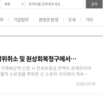
검색
무
기업법무
경영권 분쟁
조세
기타
해행위취소 및 원상회복청구에서…
 가액배상액 산정 시 전세보증금 전액이 공제되어야
2025.05.19