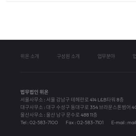
위온 소개
구성원 소개
업무분야
법무법인 위온
서울사무소 : 서울 강남구 테헤란로 414 L&B타워 8층
대구사무소 : 대구 수성구 동대구로 354 브라운스톤범어 4
울산사무소 : 울산 남구 문수로 488 11층
Tel : 02-583-7100
Fax : 02-583-7101
E-mail : ma