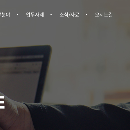
무분야
업무사례
소식/자료
오시는길
형사
업무사례
위온소식
오시는길
ㆍ행정
언론보도
ㆍ상속
뉴스레터
ㆍ부동산
법률정보
경영권 분쟁
E
업법무
ㆍ중대재해
사노무