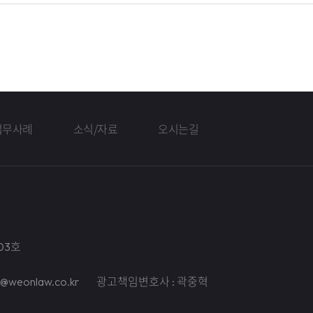
업무사례
소식/자료
오시는길
03호
il@weonlaw.co.kr
광고책임변호사 : 곽중혁