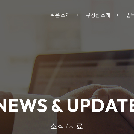
위온 소개
구성원 소개
업
위온 소개
구성원 소개
민사
이혼
건설
회사소송ㆍ
NEWS & UPDAT
기
산업안전
소식/자료
인