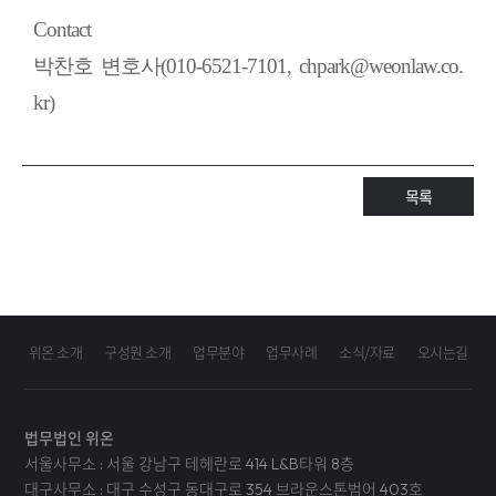
Contact
박찬호 변호사(010-6521-7101, chpark@weonlaw.co.
kr)
목록
위온 소개
구성원 소개
업무분야
업무사례
소식/자료
오시는길
법무법인 위온
서울사무소 : 서울 강남구 테헤란로 414 L&B타워 8층
대구사무소 : 대구 수성구 동대구로 354 브라운스톤범어 403호