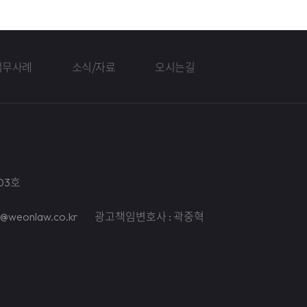
업무사례
소식/자료
오시는길
03호
il@weonlaw.co.kr
광고책임변호사 : 곽중혁