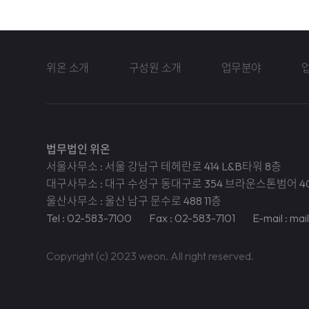
위온 소개
구성원 소개
업무분야
법무법인 위온
서울사무소 : 서울 강남구 테헤란로 414 L&B타워 8층
대구사무소 : 대구 수성구 동대구로 354 브라운스톤범어 4
울산사무소 : 울산 남구 문수로 488 11층
Tel : 02-583-7100
Fax : 02-583-7101
E-mail : ma
Copyright (c) 2023 weon. All right reserved.