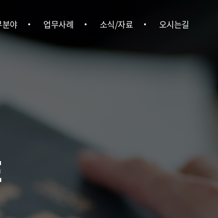
무분야
업무사례
소식/자료
오시는길
형사
업무사례
위온소식
오시는길
ㆍ행정
언론보도
ㆍ상속
뉴스레터
ㆍ부동산
법률정보
경영권 분쟁
E
업법무
ㆍ중대재해
사노무