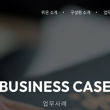
위온 소개
구성원 소개
업
위온 소개
구성원 소개
민사
이혼
건설
회사소송ㆍ
BUSINESS CAS
기
산업안전
업무사례
인