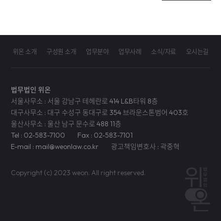
위온 소개
구성원 소개
업무분야
업무사례
소식/자료
오시는길
법무법인 위온
서울사무소 : 서울 강남구 테헤란로 414 L&B타워 8층
대구사무소 : 대구 수성구 동대구로 354 브라운스톤범어 403호
울산사무소 : 울산 남구 문수로 488 11층
Tel : 02-583-7100
Fax : 02-583-7101
E-mail : mail@weonlaw.co.kr
광고책임변호사 : 곽중혁
Copyright (c) 2023 weon. All right reserved.