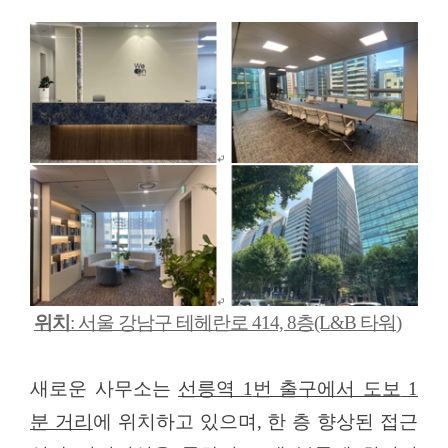
위치
:
서울 강남구 테헤란로
414, 8
층
(L&B
타워
)
새로운 사무소는
선릉역
1
번 출구에서 도보
1
분 거리
에 위치하고 있으며
,
한 층 향상된 접근