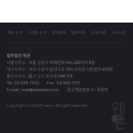
위온 소개
구성원 소개
업무분야
업무사례
소식/자료
오시는길
법무법인 위온
서울사무소 : 서울 강남구 테헤란로 414 L&B타워 8층
대구사무소 : 대구 수성구 동대구로 354 브라운스톤범어 403호
울산사무소 : 울산 남구 문수로 488 11층
Tel : 02-583-7100
Fax : 02-583-7101
E-mail : mail@weonlaw.co.kr
광고책임변호사 : 곽중혁
Copyright (c) 2023 weon. All right reserved.