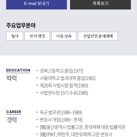
E-mail 보내기
목록보기
주요업무분야
형사
민사∙행정
이혼∙상속
산업안전∙중대재해
경북고등학교 졸업(1977)
EDUCATION
학력
서울대학교 법과대학 졸업(1981)
제25회 사법시험 합격(1983)
사법연수원 15기 수료(1985)
육군 법무관(1986~1989)
CAREER
경력
변호사 개업(1989 ~ 현재)
(現)울산광역시 법률고문, 중대재해 대응 법률자문
(現)㈜KT, ㈜한주, 대한유화㈜ 고문 변호사