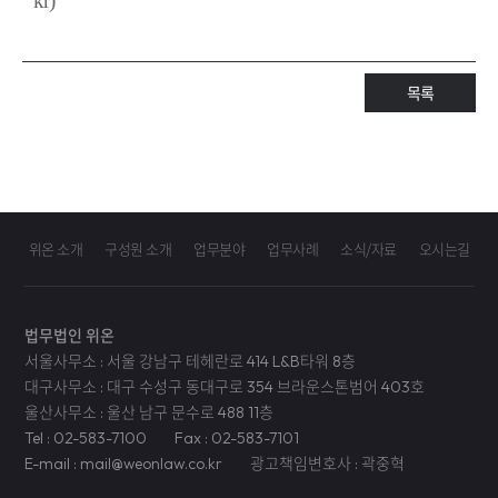
kr)
목록
위온 소개
구성원 소개
업무분야
업무사례
소식/자료
오시는길
법무법인 위온
서울사무소 : 서울 강남구 테헤란로 414 L&B타워 8층
대구사무소 : 대구 수성구 동대구로 354 브라운스톤범어 403호
울산사무소 : 울산 남구 문수로 488 11층
Tel : 02-583-7100
Fax : 02-583-7101
E-mail : mail@weonlaw.co.kr
광고책임변호사 : 곽중혁