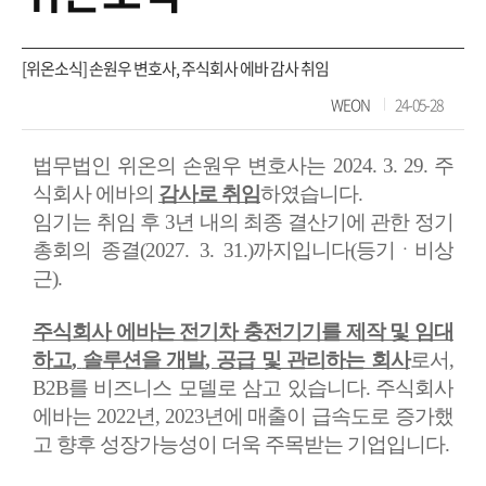
[위온소식] 손원우 변호사, 주식회사 에바 감사 취임
WEON
24-05-28
법무법인 위온의 손원우 변호사는
2024. 3. 29.
주
식회사 에바의
감사로 취임
하였습니다
.
임기는 취임 후
3
년 내의 최종 결산기에 관한 정기
총회의 종결
(2027. 3. 31.)
까지입니다
(
등기ㆍ비상
근
).
주식회사 에바는 전기차 충전기기를 제작 및 임대
하고
,
솔루션을 개발
,
공급 및 관리하는 회사
로서
,
B2B
를 비즈니스 모델로 삼고 있습니다
.
주식회사
에바는
2022
년
, 2023
년에 매출이 급속도로 증가했
고 향후 성장가능성이 더욱 주목받는 기업입니다
.