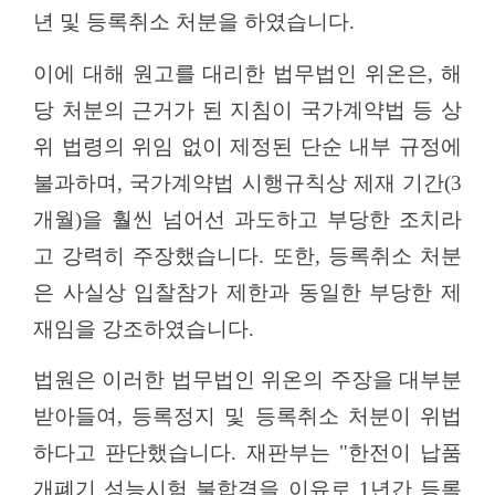
년 및 등록취소 처분을 하였습니다
.
이에 대해 원고를 대리한 법무법인 위온은
,
해
당 처분의 근거가 된 지침이 국가계약법 등 상
위 법령의 위임 없이 제정된 단순 내부 규정에
불과하며
,
국가계약법 시행규칙상 제재 기간
(3
개월
)
을 훨씬 넘어선 과도하고 부당한 조치라
고 강력히 주장했습니다
.
또한
,
등록취소 처분
은 사실상 입찰참가 제한과 동일한 부당한 제
재임을 강조하였습니다
.
법원은 이러한 법무법인 위온의 주장을 대부분
받아들여
,
등록정지 및 등록취소 처분이 위법
하다고 판단했습니다
.
재판부는
"
한전이 납품
개폐기 성능시험 불합격을 이유로
1
년간 등록