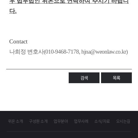
우 법무법인 위온으로 연락하여 주시기 바랍니
다
.
​Contact
나희정 변호사(010-9468-7178, hjna@weonlaw.co.kr)
검색
목록
위온 소개
구성원 소개
업무분야
업무사례
소식/자료
오시는길