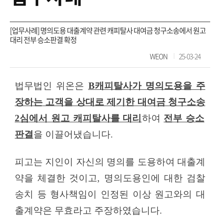
[업무사례] 명의도용 대출계약 관련 캐피탈사 대여금 청구소송에서 원고
대리 전부 승소판결 확정
WEON
25-03-24
법무법인
위온은
B
캐피탈사가 명의도용을 주
장하는 고객을 상대로 제기한 대여금 청구소송
2
심에서 원고 캐피탈사를 대리
하여
전부 승소
판결
을 이끌어냈습니다
.
피고는 지인이 자신의 명의를 도용하여 대출계
약을 체결한 것이고
,
명의도용인에 대한 검찰
송치 등 형사책임이 인정된 이상 원고와의 대
출계약은 무효라고 주장하였습니다
.