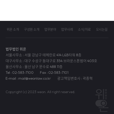
위온 소개
구성원 소개
업무분야
업무사례
소식/자료
오시는길
법무법인 위온
서울사무소 : 서울 강남구 테헤란로 414 L&B타워 8층
대구사무소 : 대구 수성구 동대구로 354 브라운스톤범어 403호
울산사무소 : 울산 남구 문수로 488 11층
Tel : 02-583-7100
Fax : 02-583-7101
E-mail : mail@weonlaw.co.kr
광고책임변호사 : 곽중혁
Copyright (c) 2023 weon. All right reserved.