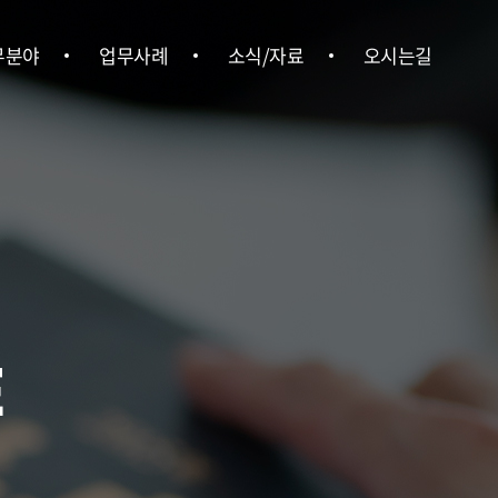
무분야
업무사례
소식/자료
오시는길
형사
업무사례
위온소식
오시는길
ㆍ행정
언론보도
ㆍ상속
뉴스레터
ㆍ부동산
법률정보
경영권 분쟁
E
업법무
ㆍ중대재해
사노무