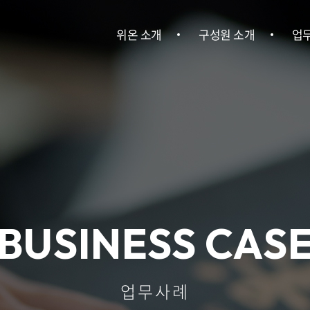
위온 소개
구성원 소개
업
위온 소개
구성원 소개
민사
이혼
건설
회사소송ㆍ
BUSINESS CAS
기
산업안전
업무사례
인