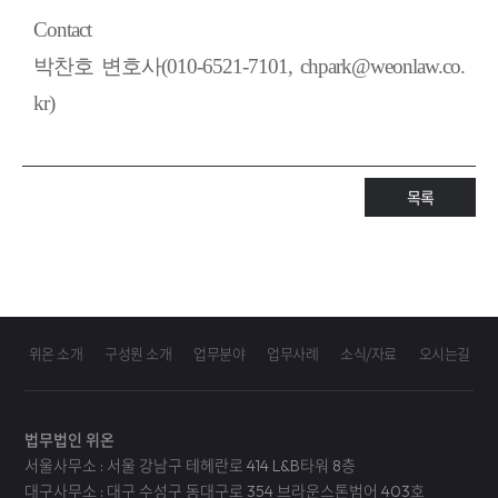
Contact
박찬호 변호사(010-6521-7101, chpark@weonlaw.co.
kr)
목록
위온 소개
구성원 소개
업무분야
업무사례
소식/자료
오시는길
법무법인 위온
서울사무소 : 서울 강남구 테헤란로 414 L&B타워 8층
대구사무소 : 대구 수성구 동대구로 354 브라운스톤범어 403호