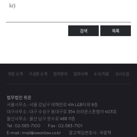
kr)
검색
목록
위온 소개
구성원 소개
업무분야
업무사례
소식/자료
오시는길
법무법인 위온
서울사무소 : 서울 강남구 테헤란로 414 L&B타워 8층
대구사무소 : 대구 수성구 동대구로 354 브라운스톤범어 403호
울산사무소 : 울산 남구 문수로 488 11층
Tel : 02-583-7100
Fax : 02-583-7101
E-mail : mail@weonlaw.co.kr
광고책임변호사 : 곽중혁