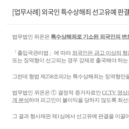
[업무사례] 외국인 특수상해죄 선고유예 판결
법무법인 위온은
특수상해죄로 기소된 외국인의 변
「출입국관리법」에 따라
외국인은 금고 이상의 
또는 징역형이 선고되는 경우 강제로 출국해야 하는
그런데 형법 제
258
조의
2
는 특수상해죄는 징역형만을
법무법인 위온은
①
결정적 증거자료인
CCTV
영상
게 분석
하여 피고인이 불이익을 당하지 않도록 최
그 결과 형사재판 제
1
심에서 선고유예 판결을 이끌