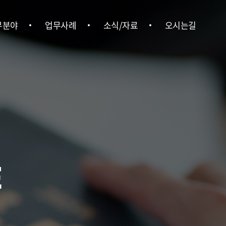
무분야
업무사례
소식/자료
오시는길
형사
업무사례
위온소식
오시는길
ㆍ행정
언론보도
ㆍ상속
뉴스레터
ㆍ부동산
법률정보
경영권 분쟁
E
업법무
ㆍ중대재해
사노무