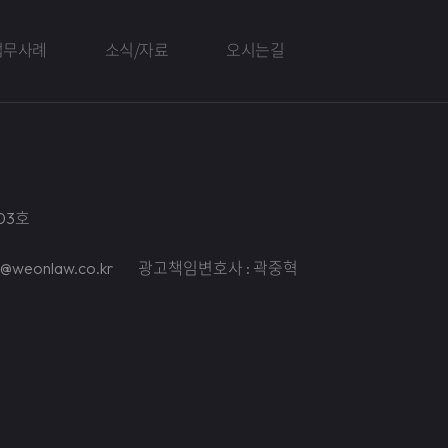
업무사례
소식/자료
오시는길
03호
il@weonlaw.co.kr
광고책임변호사 : 곽중혁