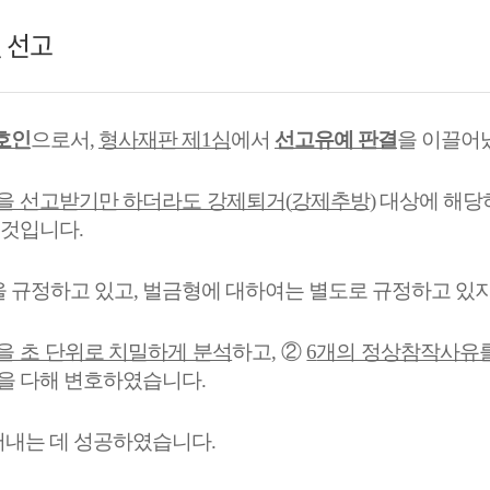
 선고
호인
으로서
,
형사재판 제
1
심
에서
선고유예 판결
을 이끌어
형을 선고받기만 하더라도 강제퇴거
(
강제추방
)
대상에 해당
 것입니다
.
 규정하고 있고
,
벌금형에 대하여는 별도로 규정하고 있
을 초 단위로 치밀하게 분석
하고
,
②
6
개의 정상참작사유
선을 다해 변호하였습니다
.
어내는 데 성공하였습니다
.