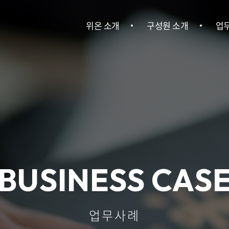
위온 소개
구성원 소개
업
위온 소개
구성원 소개
민사
이혼
건설
회사소송ㆍ
BUSINESS CAS
기
산업안전
업무사례
인