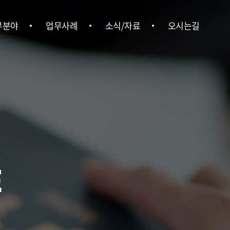
무분야
업무사례
소식/자료
오시는길
형사
업무사례
위온소식
오시는길
ㆍ행정
언론보도
ㆍ상속
뉴스레터
ㆍ부동산
법률정보
경영권 분쟁
E
업법무
ㆍ중대재해
사노무