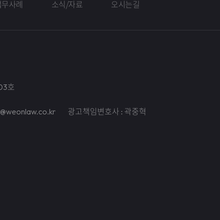
업무사례
소식/자료
오시는길
03호
il@weonlaw.co.kr
광고책임변호사 : 곽중혁