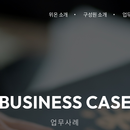
위온 소개
구성원 소개
업
위온 소개
구성원 소개
민사
이혼
건설
회사소송ㆍ
BUSINESS CAS
기
산업안전
업무사례
인