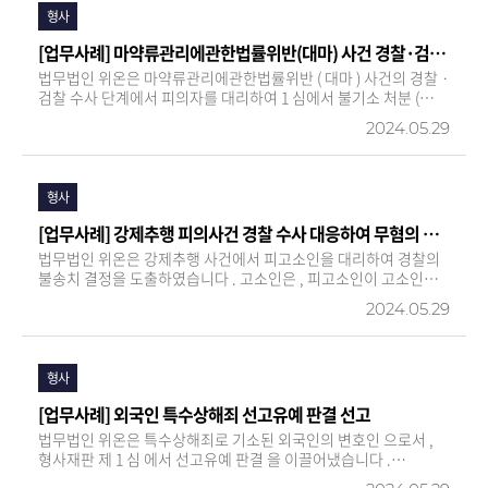
형사
[업무사례] 마약류관리에관한법률위반(대마) 사건 경찰·검찰 수사 대응하여 불기소 처분(기소유예) 도출
법무법인 위온은 마약류관리에관한법률위반 ( 대마 ) 사건의 경찰 ·
검찰 수사 단계에서 피의자를 대리하여 1 심에서 불기소 처분 (
기소유예 ) 을 도출하였습니다 . 법무법인 위온은 , 피의자는 초범인
2024.05.29
점 , 다른 공범들과는 달리 범행의 주도적 역할을 담당하지 않았고 ,
대마를 흡입한 횟수가 극히 적었던 점 , 피의자는 진…
형사
[업무사례] 강제추행 피의사건 경찰 수사 대응하여 무혐의 결정 도출
법무법인 위온은 강제추행 사건에서 피고소인을 대리하여 경찰의
불송치 결정을 도출하였습니다 . 고소인은 , 피고소인이 고소인의
의사에 반하여 고소인의 옆구리를 움켜잡는 방법으로 고소인을
2024.05.29
강제추행하였다고 주장하며 고소를 제기하였습니다 . 법무법인
위온은 고소인의 진술 외에는 고소인의 주장을 뒷받침할 만한
증거가 전혀…
형사
[업무사례] 외국인 특수상해죄 선고유예 판결 선고
법무법인 위온은 특수상해죄로 기소된 외국인의 변호인 으로서 ,
형사재판 제 1 심 에서 선고유예 판결 을 이끌어냈습니다 .
「출입국관리법」에 따라 외국인은 금고 이상의 형을 선고받기만