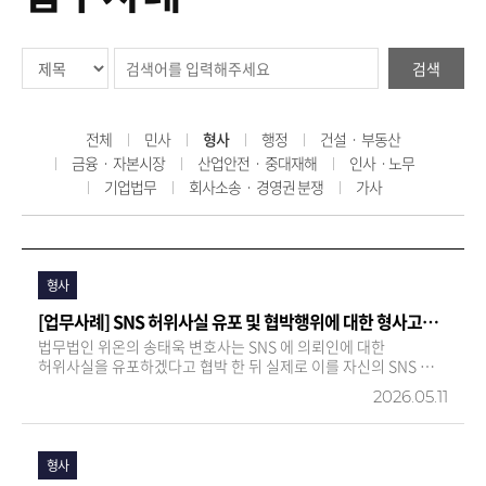
검색
전체
민사
형사
행정
건설ㆍ 부동산
금융ㆍ 자본시장
산업안전ㆍ 중대재해
인사ㆍ노무
기업법무
회사소송ㆍ 경영권 분쟁
가사
형사
[업무사례] SNS 허위사실 유포 및 협박행위에 대한 형사고소 검찰송치결정 및 손해배상청구 승소
법무법인 위온의 송태욱 변호사는 SNS 에 의뢰인에 대한
허위사실을 유포하겠다고 협박 한 뒤 실제로 이를 자신의 SNS 에
업로드 한 가해자를 상대로 형사고소 , 민사소송을 진행하여
2026.05.11
검찰송치결정 및 손해배상청구 인용판결 을 이끌어 냈습니다 . 이
사건 가해자는 의뢰인에 대하여 개인…
형사