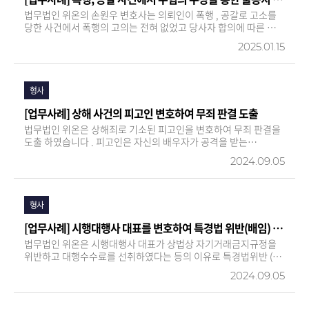
법무법인 위온의 손원우 변호사는 의뢰인이 폭행 , 공갈로 고소를
당한 사건에서 폭행의 고의는 전혀 없었고 당사자 합의에 따른 금원
송금이 이루어졌다는 점을 주장하여 경찰의 무혐의 판단 및 불송치
2025.01.15
결정을 이끌어 냈습니다 . 법무법인 위온은 합의가 어려운 사안의
특성을 고려하고 사실관계를 면밀하게 분석하여 , 상대방의 주장…
형사
[업무사례] 상해 사건의 피고인 변호하여 무죄 판결 도출
법무법인 위온은 상해죄로 기소된 피고인을 변호하여 무죄 판결을
도출 하였습니다 . 피고인은 자신의 배우자가 공격을 받는
상황에서 이를 저지하기 위해 유형력을 행사하였고 , 피해자는
2024.09.05
피고인의 유형력 행사로 인해 상해를 입었다고 주장하며 고소를
제기하였습니다 . 수사기관…
형사
[업무사례] 시행대행사 대표를 변호하여 특경법 위반(배임) 사건에서 무죄판결 도출
법무법인 위온은 시행대행사 대표가 상법상 자기거래금지규정을
위반하고 대행수수료를 선취하였다는 등의 이유로 특경법위반 (
배임 ) 혐의로 기소된 사건에서 , 시행대행사 대표를 변호하여 무죄
2024.09.05
판결 을 이끌어 냈습니다 . 이 사건의 쟁점은 시행대행사 대표가
시행대행계약을 체결하면서 상법상 자기거래금지 ( 상법 제 398 …