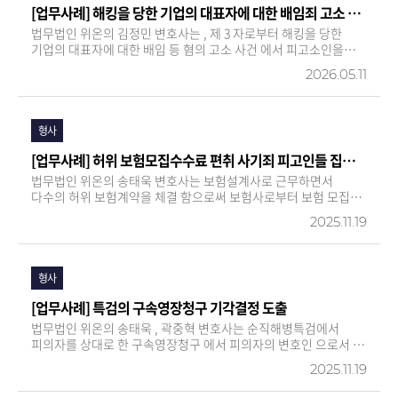
[업무사례] 해킹을 당한 기업의 대표자에 대한 배임죄 고소 각하(불송치, 불기소) 결정
법무법인 위온의 김정민 변호사는 , 제 3 자로부터 해킹을 당한
기업의 대표자에 대한 배임 등 혐의 고소 사건 에서 피고소인을
변호 하여 경찰 , 검찰 단계에서 모두 각하 ( 불송치 , 불기소 ) 결정
2026.05.11
을 받았습니다 . 해당 사건은 암호화폐 관련 기업…
형사
[업무사례] 허위 보험모집수수료 편취 사기죄 피고인들 집행유예 판결 선고
법무법인 위온의 송태욱 변호사는 보험설계사로 근무하면서
다수의 허위 보험계약을 체결 함으로써 보험사로부터 보험 모집
수수료를 편취하여 사기죄로 기소 된 의뢰인들의 변호인으로서 ,
2025.11.19
모두 집행유예 판결 을 이끌어 냈습니다 . 의뢰인들의 각 편취액이
O 억 원 이상의 고액인 만큼 중형이 선고될 위험이 있는…
형사
[업무사례] 특검의 구속영장청구 기각결정 도출
법무법인 위온의 송태욱 , 곽중혁 변호사는 순직해병특검에서
피의자를 상대로 한 구속영장청구 에서 피의자의 변호인 으로서 ,
법원의 구속영장 기각결정 을 이끌어냈습니다 . ​​ 순직해병특검은
2025.11.19
지난 2025. 10. 20. 직권남용권리행사방해죄 등 의 혐의로
구속영장을 청구 했고 , …