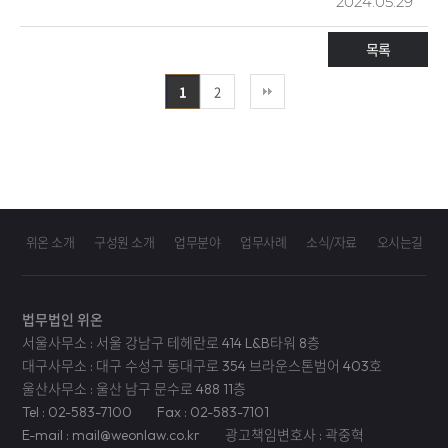
2024.05.29
하더라도 강제퇴거 ( 강제추방 ) 대상에 해당하게 됩니다 . 즉 ,
외국인은 집행유예를 받더라도 금고 또는 징역형이 선고되는…
목록
1
2
위온 소개
구성원 소개
업무분야
업무사례
소식/자료
오시는길
법무법인 위온
서울사무소 : 서울 강남구 테헤란로 414 L&B타워 8층
대구사무소 : 대구 수성구 동대구로 354 브라운스톤범어 403호
울산사무소 : 울산 남구 문수로 488 11층
Tel : 02-583-7100
Fax : 02-583-7101
E-mail : mail@weonlaw.co.kr
광고책임변호사 : 곽중혁