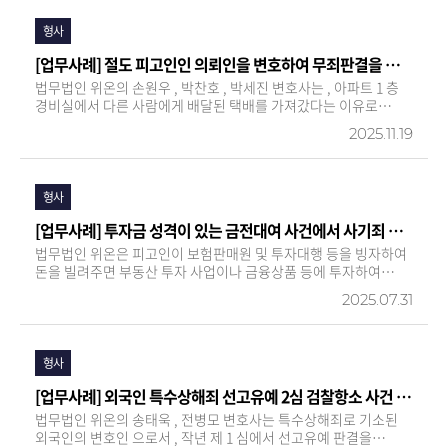
형사
[업무사례] 절도 피고인인 의뢰인을 변호하여 무죄판결을 받은 사례
법무법인 위온의 손원우 , 박찬호 , 박세진 변호사는 , 아파트 1 층
경비실에서 다른 사람에게 배달된 택배를 가져갔다는 이유로
절도죄로 기소된 의뢰인을 변호하여 무죄판결을 이끌어냈습니다 .
2025.11.19
해당 사건에서 경찰은 , 의뢰인이 해당 택배를 의뢰인이나 그
가족이 주문한 것이 아님을 알고도 반환하지 아니한 것도 문제삼아
검찰로 송치하였…
형사
[업무사례] 투자금 성격이 있는 금전대여 사건에서 사기죄 고소 대리하여 징역형 판결 도출
법무법인 위온은 피고인이 보험판매원 및 투자대행 등을 빙자하여
돈을 빌려주면 부동산 투자 사업이나 금융상품 등에 투자하여
수익을 내 주겠다고 의뢰인을 기망하여 약 10 억 원 가까운 돈을
2025.07.31
편취한 사안에서 , 의뢰인의 고소를 대리하여 검사의 기소 처분을
이끌어 냈고 , 최종적으로 징역형의 판결을 이끌어 냈습니다 .
피고인은 수사 …
형사
[업무사례] 외국인 특수상해죄 선고유예 2심 검찰항소 사건 기각 판결 선고
법무법인 위온의 송태욱 , 전병모 변호사는 특수상해죄로 기소된
외국인의 변호인 으로서 , 작년 제 1 심에서 선고유예 판결을