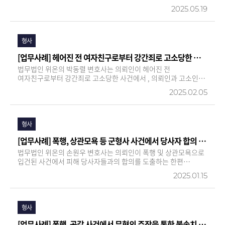
이끌어낸 데 이어 검찰이 항소한 제 2 심에서도 원심 판결의
2025.05.19
정당성을 인정받았습니다 . 출입국관리법 에 따라 , 외국인은 금고
이상의 형을 선고받기만 하면 강제퇴거 ( …
형사
[업무사례] 헤어진 전 여자친구로부터 강간죄로 고소당한 사건에서 경찰 불송치(혐의없음) 결정을 받은 사례
법무법인 위온의 박동렬 변호사는 의뢰인이 헤어진 전
여자친구로부터 강간죄로 고소당한 사건에서 , 의뢰인과 고소인의
관계 , 사건 당시 정황 , 고소인 진술의 신빙성 등을 면밀히
2025.02.05
분석하여 범죄 사실이 증명되지 않는다는 점을 소명하였습니다 .
특히 피의자 조사는 물론 거짓말탐지기 조사에 함께 동석하여
조력하고 , 담당 수사관에게…
형사
[업무사례] 폭행, 상관모욕 등 군형사 사건에서 당사자 합의 및 적극적 변론에 따른 기소유예 결정
법무법인 위온의 손원우 변호사는 의뢰인이 폭행 및 상관모욕으로
입건된 사건에서 피해 당사자들과의 합의를 도출하는 한편
수사기관에 대한 적극적 변론을 진행하여 기소유예 결정을 이끌어
2025.01.15
냈습니다 . 법무법인 위온은 사건을 수임한 즉시 피해자인 상관 ,
하급자와 연락하여 피의자가 폭행 및 상관모욕의 고의가 없었다는
점…
형사
[업무사례] 폭행, 공갈 사건에서 무혐의 주장을 통한 불송치 결정 도출